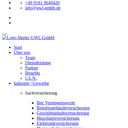
+49 9181 9049420
info@gwl-gmbh.de
Start
Über uns
Team
Dienstleistung
Partner
Benefits
I.A.N.
Industrie | Gewerbe
Sachversicherung
Ihre Vermögenswerte
Betriebsgebäudeversicherung
Geschäftsinhaltsversicherung
Maschinenversicherung
Elektronikversicherung