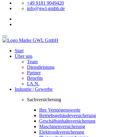
+49 9181 9049420
info@gwl-gmbh.de
Start
Über uns
Team
Dienstleistung
Partner
Benefits
I.A.N.
Industrie | Gewerbe
Sachversicherung
Ihre Vermögenswerte
Betriebsgebäudeversicherung
Geschäftsinhaltsversicherung
Maschinenversicherung
Elektronikversicherung