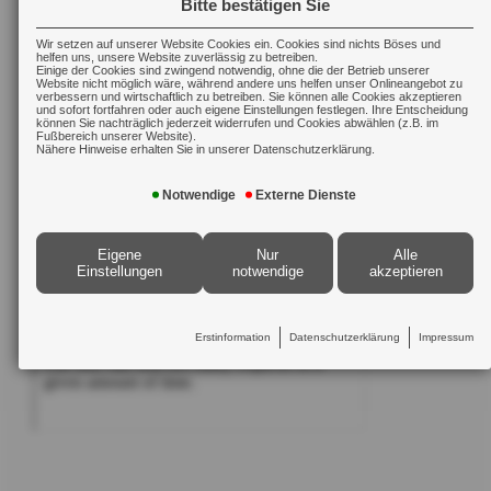
Bitte bestätigen Sie
Totalschaden.
Wir setzen auf unserer Website Cookies ein. Cookies sind nichts Böses und
helfen uns, unsere Website zuverlässig zu betreiben.
Aufräum- oder Abbruchkosten und die
Einige der Cookies sind zwingend notwendig, ohne die der Betrieb unserer
Website nicht möglich wäre, während andere uns helfen unser Onlineangebot zu
Entsorgung von Gebäudeteilen werden ebenfalls
verbessern und wirtschaftlich zu betreiben. Sie können alle Cookies akzeptieren
und sofort fortfahren oder auch eigene Einstellungen festlegen. Ihre Entscheidung
können Sie nachträglich jederzeit widerrufen und Cookies abwählen (z.B. im
übernommen.
Fußbereich unserer Website).
Nähere Hinweise erhalten Sie in unserer Datenschutzerklärung.
Weiterführende Informationen zu diesem Thema
Notwendige
Externe Dienste
finden Sie
hier
Eigene
Nur
Alle
Einstellungen
notwendige
akzeptieren
Erstinformation
Datenschutzerklärung
Impressum