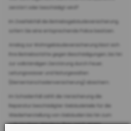
zerstört oder beschädigt wird?
Im Zweifelsfall die Betriebsgebäudeversicherung,
sofern Sie eine entsprechende Police besitzen.
Analog zur Wohngebäudeversicherung lässt sich
Ihre Betriebsstätte gegen Beschädigungen, bis hin
zur vollständigen Zerstörung durch Feuer,
Leitungswasser und Naturgewalten
(Elementarschadenversicherung) absichern.
Im Schadenfall zahlt die Versicherung die
Reparatur beschädigter Gebäudeteile für die
Wiederherstellung von Gebäuden bis hin zum
vollständigen Wiederaufbau nach einem