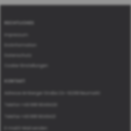
RECHTLICHES
Impressum
Erstinformation
Datenschutz
Cookie-Einstellungen
KONTAKT
Adresse
Amberger Straße 2 b • 92318 Neumarkt
Telefon
+49 9181 9049420
Telefax
+49 9181 9049421
E-mail
E-Mail senden