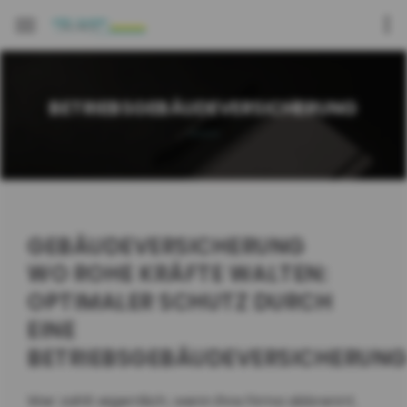
BETRIEBSGEBÄUDEVERSICHERUNG
GEBÄUDEVERSICHERUNG
WO ROHE KRÄFTE WALTEN:
OPTIMALER SCHUTZ DURCH
EINE
BETRIEBSGEBÄUDEVERSICHERUN
Wer zahlt eigentlich, wenn Ihre Firma abbrennt,