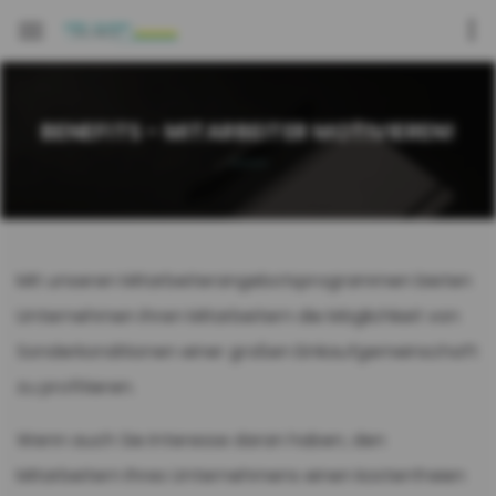
BENEFITS - MITARBEITER MOTIVIEREN!
Mit unseren Mitarbeiterangebotsprogrammen bieten
Unternehmen ihren Mitarbeitern die Möglichkeit von
Sonderkonditionen einer großen Einkaufgemeinschaft
zu profitieren.
Wenn auch Sie Interesse daran haben, den
Mitarbeitern Ihres Unternehmens einen kostenfreien