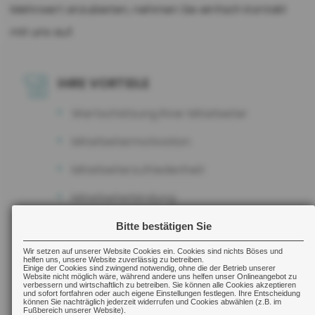
Mehrwert anzubieten, nehmen Sie einfach Kontakt
mit uns auf.
IHRE VORTEILE
Wertschätzung Ihrer Mitarbeiter
Mitarbeitermotivation
Mitarbeiterzufriedenheit
Mitarbeiterbindung
Bitte bestätigen Sie
Wir setzen auf unserer Website Cookies ein. Cookies sind nichts Böses und
WEITERE INFORMATIONEN
helfen uns, unsere Website zuverlässig zu betreiben.
Einige der Cookies sind zwingend notwendig, ohne die der Betrieb unserer
Website nicht möglich wäre, während andere uns helfen unser Onlineangebot zu
verbessern und wirtschaftlich zu betreiben. Sie können alle Cookies akzeptieren
und sofort fortfahren oder auch eigene Einstellungen festlegen. Ihre Entscheidung
können Sie nachträglich jederzeit widerrufen und Cookies abwählen (z.B. im
Fußbereich unserer Website).