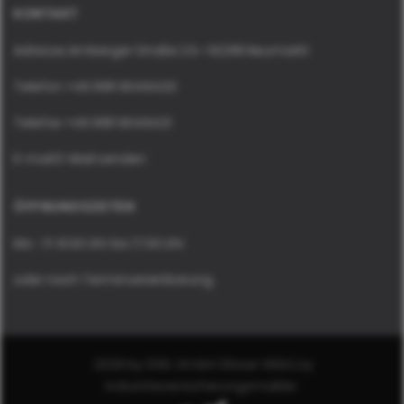
KONTAKT
Adresse
Amberger Straße 2 b • 92318 Neumarkt
Telefon
+49 9181 9049420
Telefax
+49 9181 9049421
E-mail
E-Mail senden
ÖFFNUNGSZEITEN
Mo - Fr
8:00 Uhr bis 17:00 Uhr
oder nach Terminvereinbarung
2026
by GWL GmbH Glaser Wild Loy
Industrieversicherungsmakler
.