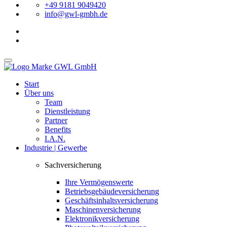
+49 9181 9049420
info@gwl-gmbh.de
Start
Über uns
Team
Dienstleistung
Partner
Benefits
I.A.N.
Industrie | Gewerbe
Sachversicherung
Ihre Vermögenswerte
Betriebsgebäudeversicherung
Geschäftsinhaltsversicherung
Maschinenversicherung
Elektronikversicherung